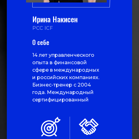
Ирина Накисен
PCC ICF
О себе
14 лет управленческого
опыта в финансовой
сфере в международных
и российских компаниях.
Бизнес-тренер с 2004
года. Международный
сертифицированный
специалист по
методикам типологии
личности MBTI (Майерс
Бриггс) и DISC Я коуч по
эффективной