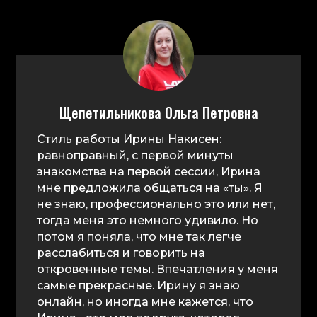
различных
международных и
российских компаниях 16
лет в качестве бизнес-
тренера по
управленческим
Щепетильникова Ольга Петровна
навыкам 4 года в
качестве коуча. Живу в
Стиль работы Ирины Накисен:
четвертой по счету
равноправный, с первой минуты
стране. Мама близнецов-
знакомства на первой сессии, Ирина
подростков
мне предложила общаться на «ты». Я
не знаю, профессионально это или нет,
тогда меня это немного удивило. Но
потом я поняла, что мне так легче
расслабиться и говорить на
откровенные темы. Впечатления у меня
самые прекрасные. Ирину я знаю
онлайн, но иногда мне кажется, что