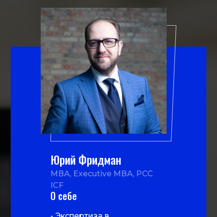
Юрий Фридман
МВА, Еxecutive МВА, PCC
ICF
О себе
- Экспертиза в