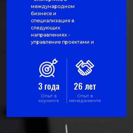
международном
бизнесе и
специализация в
следующих
направлениях -
управление проектами и
продажами,
стратегический
менеджмент, лидерство
и мотивация -
Сертифицированный
3 года
26 лет
бизнес-коуч PCC ICF -
Бизнес-тренер (топ-20
Опыт в
Опыт в
бизнес-тренеров
коучинге
менеджменте
Украины по
менеджменту и
продажам, 2020 г.)
-Магистр экономической