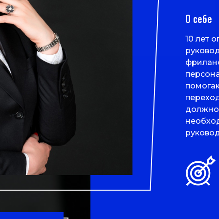
О себе
10 лет о
руковод
фриланс
персона
помогаю
переход
должно
необхо
руковод
команде
импульс
результ
максима
Сертиф
(МГИ),
инициац