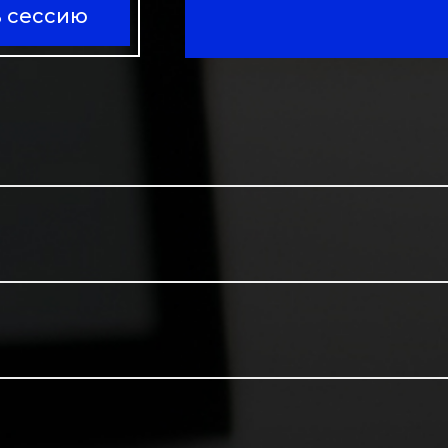
ь сессию
персона
часов. 
по разв
сессии) 