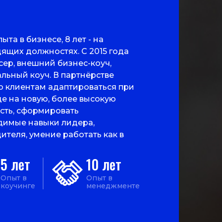
пыта в бизнесе, 8 лет - на
ящих должностях. С 2015 года
ер, внешний бизнес-коуч,
льный коуч. В партнёрстве
 клиентам адаптироваться при
е на новую, более высокую
сть, сформировать
димые навыки лидера,
ителя, умение работать как в
, так и с командой, перейти от
ивных действий, не приносящих
5 лет
10 лет
атов, к осознанным - ведущих к
Опыт в
Опыт в
льной эффективности.
коучинге
менеджменте
ицированный гештальт-терапевт
 сертифицированный
ионный терапевт. Опыт