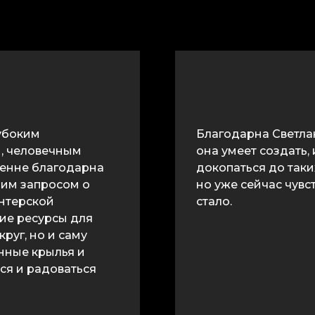
лубоким
Благодарна Светлан
, человечным
она умеет создать,
ренне благодарна
докопаться до таки
моим запросом о
но уже сейчас чувст
нтерской
стало.
ние ресурсы для
круг, но и саму
енные крылья и
ся и радоваться