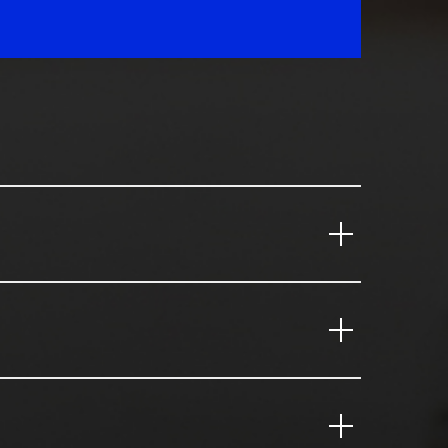
льного коучинга - более 600
Опыт бизнес-коучинга (тренинги
итию навыков, стратегические
- более 100 часов.