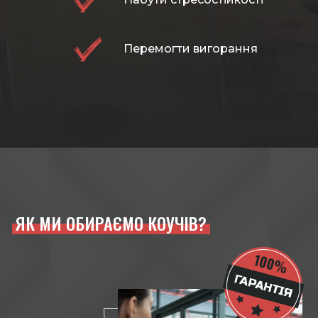
Перемогти вигорання
ЯК МИ ОБИРАЄМО КОУЧІВ?