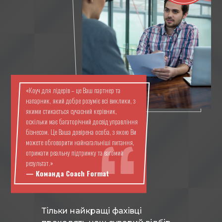
«Коуч для лідерів – це Ваш партнер та
напарник, який добре розуміє всі виклики, з
якими стикається сучасний керівник,
оскільки має багаторічний досвід управління
бізнесом. Це Ваша довірена особа, з якою Ви
можете обговорити найнагальніші питання,
отримати реальну підтримку та вагомий
результат.»
— Команда Coach Format
Тільки найкращі фахівці