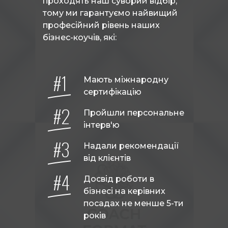
проходять наш суворий відбір,
тому ми гарантуємо найвищий
професійний рівень наших
бізнес-коучів, які:
#1
Мають міжнародну
сертифікацію
#2
Пройшли персональне
інтерв'ю
#3
Надали рекомендації
від клієнтів
#4
Досвід роботи в
бізнесі на керівних
посадах не менше 5-ти
років